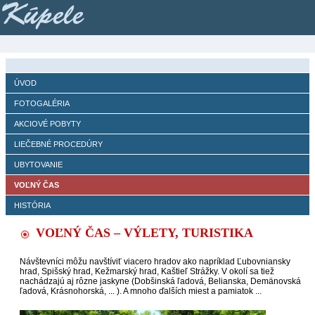
Kúpele
ÚVOD
FOTOGALÉRIA
AKCIOVÉ POBYTY
LIEČEBNÉ PROCEDÚRY
UBYTOVANIE
VOĽNÝ ČAS
HISTÓRIA
VOĽNÝ ČAS – VÝLETY, TURISTIKA
Návštevníci môžu navštíviť viacero hradov ako napríklad Ľubovniansky
hrad, Spišský hrad, Kežmarský hrad, Kaštieľ Strážky. V okolí sa tiež
nachádzajú aj rôzne jaskyne (Dobšinská ľadová, Belianska, Demänovská
ľadová, Krásnohorská, ... ). A mnoho ďalších miest a pamiatok ...